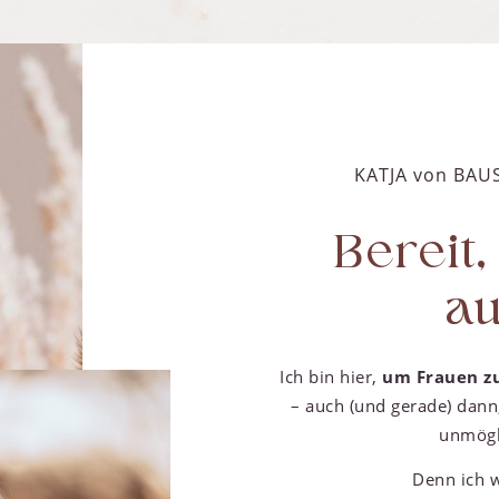
KATJA von BAUS
Bereit
au
Ich bin hier,
um Frauen z
– auch (und gerade) dan
unmögl
Denn ich w