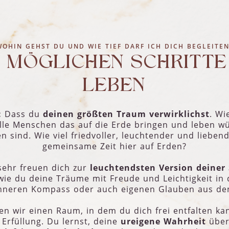
WOHIN GEHST DU UND WIE TIEF DARF ICH DICH BEGLEITEN
N MÖGLICHEN SCHRITTE
LEBEN
:
Dass du
deinen größten Traum verwirklichst
. Wi
lle Menschen das auf die Erde bringen und leben wü
n sind. Wie viel friedvoller, leuchtender und liebe
gemeinsame Zeit hier auf Erden?
sehr freuen dich zur
leuchtendsten Version deiner 
wie du deine Träume mit Freude und Leichtigkeit in d
nneren Kompass oder auch eigenen Glauben aus den
 wir einen Raum, in dem du dich frei entfalten kann
 Erfüllung. Du lernst, deine
ureigene Wahrheit
übe