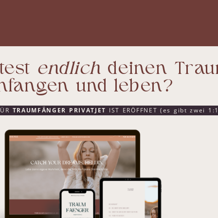
test
endlich
deinen Tra
infangen und leben?
FÜR
TRAUMFÄNGER PRIVATJET
IST ERÖFFNET (es gibt zwei 1:1