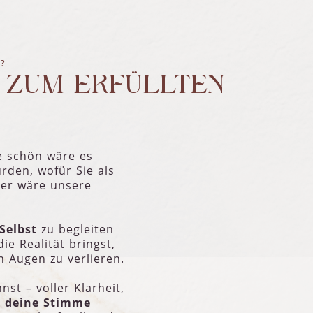
?
 ZUM ERFÜLLTEN
e schön wäre es
rden, wofür Sie als
nder wäre unsere
Selbst
zu begleiten
ie Realität bringst,
 Augen zu verlieren.
st – voller Klarheit,
r
deine Stimme