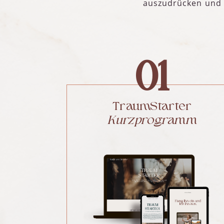
auszudrücken un
01
TraumStarter
Kurzprogramm