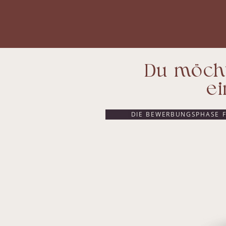
Du möch
e
DIE BEWERBUNGSPHASE 