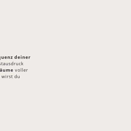
quenz deiner
stausdruck
räume
voller
 wirst du